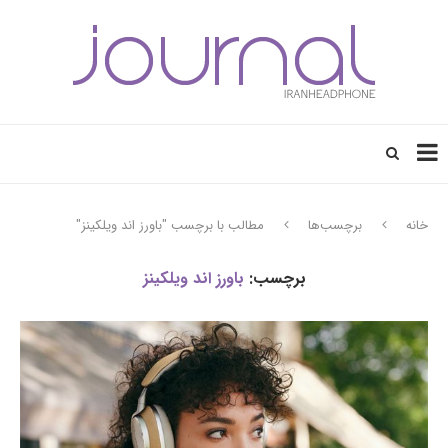
خانه
برچسب‌ها
مطالب با برچسب "باورز اند ویلکینز"
برچسب:
باورز اند ویلکینز