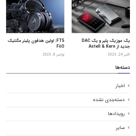
یک موزیک پلیر و یک DAC
FT5: اولین هدفون پلینر مگنتیک
جدید از Astell & Kern
FiiO
اکتبر 24, 2023
نوامبر 8, 2023
دسته‌ها
اخبار
دسته‌بندی نشده
رویدادها
سایر