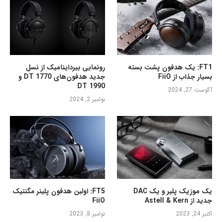
FT1: یک هدفون پشت بسته
رونمایی بیرداینامیک از نسل
بسیار جذاب از FiiO
جدید هدفون‌های DT 1770 و
DT 1990
آگوست 27, 2024
نوامبر 2, 2024
یک موزیک پلیر و یک DAC
FT5: اولین هدفون پلینر مگنتیک
جدید از Astell & Kern
FiiO
اکتبر 24, 2023
نوامبر 8, 2023