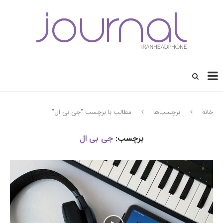
خانه
برچسب‌ها
مطالب با برچسب "جی بی ال"
برچسب:
جی بی ال