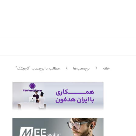
خانه
برچسب‌ها
مطالب با برچسب "لاجیتک"