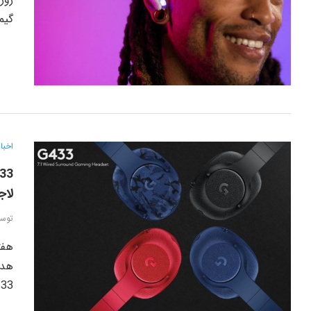
گیم
اخبار
لاج
توس
هفت
33…