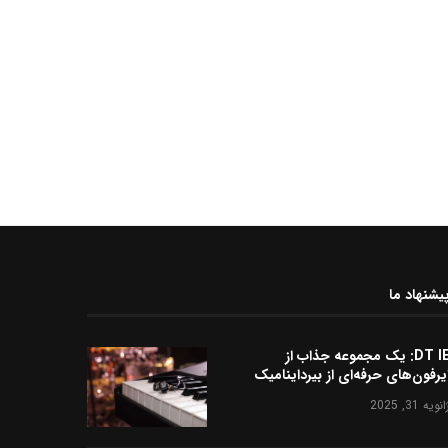
یشنهاد ما
DT IE: یک مجموعه جذاب از
یرفون‌های حرفه‌ای از بیرداینامیک
انویه 31, 2025