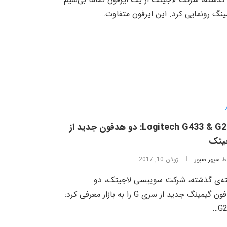
ینگ رونمایی کرد. این ایرفون متفاوت…
Logitech G433 & G233: دو هدفون‌ جدید از
یتک
ط
سپهر صبور
ژوئن 10, 2017
ه‌ی گذشته، شرکت سوییسی لاجیتک، دو
هدفون گیمینگ جدید از سری G را به بازار معرفی کرد:
G2