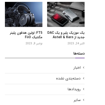
یک موزیک پلیر و یک DAC
FT5: اولین هدفون پلینر
جدید از Astell & Kern
مگنتیک FiiO
اکتبر 24, 2023
نوامبر 8, 2023
دسته‌ها
اخبار
دسته‌بندی نشده
رویدادها
سایر