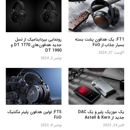
FT1: یک هدفون پشت بسته
رونمایی بیرداینامیک از نسل
بسیار جذاب از FiiO
جدید هدفون‌های DT 1770 و
DT 1990
آگوست 27, 2024
نوامبر 2, 2024
یک موزیک پلیر و یک DAC
FT5: اولین هدفون پلینر مگنتیک
جدید از Astell & Kern
FiiO
اکتبر 24, 2023
نوامبر 8, 2023