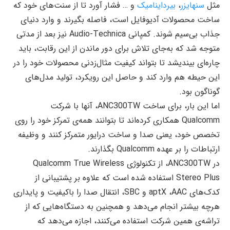
مثل
سنهایزر
،
بیرداینامیک
و … فشار آورد تا از سنت‌های خود که
ساخت محصولات آدیوفایل است، فاصله بگیرند و وارد دنیای
جذاب بی‌سیم شوند. کمپانی Audio-Technica نیز بعد از مدتی
متوجه شد که به‌جای تلاش برای دور ماندن از این رقابت، باید
چاره‌ای بیندیشد تا بتواند کیفیت مثال‌زدنی محصولات خود را در
این حیطه هم وارد کند و حاصل این رویکرد، تولید مدل‌های
گوناگون بود.
اما این بار، برای ساخت ANC300TW، آنها با شرکت
Qualcomm همکاری کرده‌اند تا بتوانند همه‌ی تمرکز خود را روی
تخصص خود، یعنی صدا و ساخت درایور متمرکز کنند و وظیفه
ارتباطات را بر عهده Qualcomm بگذارند.
در ANC300TW، از تکنولوژی Qualcomm True Wireless
Stereo Plus استفاده شده است که علاوه بر پشتیبانی از
کدک‌های aptX ،AAC و SBC، انتقال صدا را باکیفیت و پایداری
هرچه بیشتر انجام می‌دهد و همچنین به دستگاه‌هایی که از
تراشه‌ی همین شرکت استفاده می‌کنند، اجازه می‌دهد که