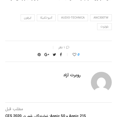
ANC300TW
AUDIO-TECHNICA
آدیو-تکنیکا
ایرفون
بلوتوث
۱ نظر
0
روبرت آزاد
مطلب قبل
Aonic 215 و Aonic 50: نمایندگان شور در CES 2020