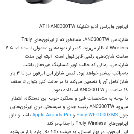
ایرفون وایرلس آدیو-تکنیکا ATH-ANC300TW
شارژدهی ANC300TW، همانطور که از ایرفون‌های Truly
Wireless انتظار می‌رود، کمتر از نمونه‌های معمولی است؛ اما ۴.۵
ساعت شارژدهی، رقمی قابل‌قبول است. البته این مدت
شارژدهی، زمانی که حالت نویز کنسلینگ غیرفعال باشد،
به‌مراتب بیشتر خواهد بود. کیس شارژر این ایرفون نیز تا ۳ بار
شارژ کامل آن را تضمین می‌کند تا در حالت کلی بتوان تا سقف
۱۸ ساعت از ANC300TW استفاده نمود.
با توجه به مشخصات فنی و عملکرد خوب این دستگاه، انتظار
می‌رود ANC300TW رقیب جدی و سرسختی برای ایرفون‌هایی
چون
Sony WF-1000XM3
و
Apple Airpods Pro
باشد و بازار
ایرفون‌های Truly Wireless را جذاب‌تر کند.
این ایرفون، در بهار امسال، به قیمت ۲۵۰ دلار وارد بازار می‌شود.