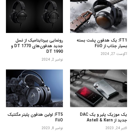
FT1: یک هدفون پشت بسته
رونمایی بیرداینامیک از نسل
بسیار جذاب از FiiO
جدید هدفون‌های DT 1770 و
DT 1990
آگوست 27, 2024
نوامبر 2, 2024
یک موزیک پلیر و یک DAC
FT5: اولین هدفون پلینر مگنتیک
جدید از Astell & Kern
FiiO
اکتبر 24, 2023
نوامبر 8, 2023