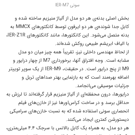
سونی IER-M7
بخش اصلی بدنه‌ی هر دو مدل از آلیاژ منیزیم
ساخته شده و
کابل جدا شونده‌ی هر دو ایرفون توسط کانکتورهای MMCX به
بدنه متصل می‌شود. این کانکتورها، مانند کانکتورهای IER-Z1R،
با الیاف ابریشم طبیعی روکش شده‌اند.
از لحاظ مهندسی داخلی نیز، تقریباً همه چیز میان دو مدل
مشابه است. وجه افتراق آنها، برخورداری M7 از چهار درایور و
M9 از پنج درایور است. در حقیقت، IER-M9 از یک سوپر توییتر
اضافه بهره‌مند است که به بازنمایی بهتر صداهای تربل و
جزئیات موسیقی می‌انجامد.
درایورها، درون محفظه‌ای از آلیاژ منیزیم قرار گرفته‌اند تا لرزش به
حداقل برسد و در ساخت کراس‌اورها نیز از خازن‌های فیلم
انحصاری سونی استفاده شده که به نسبت خازن‌های سرامیکی
دیستورشن کمتری ایجاد می‌کنند.
هر دو مدل، به همراه یک کابل بالانس با سرجک ۴.۴ میلی‌متری،