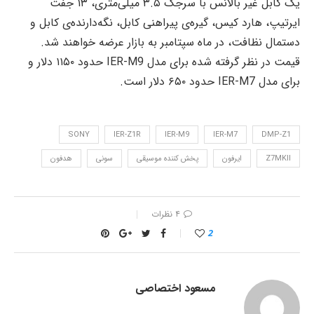
یک کابل غیر بالانس با سرجک ۳.۵ میلی‌متری، ۱۳ جفت
ایرتیپ، هارد کیس، گیره‌ی پیراهنی کابل، نگه‌دارنده‌ی کابل و
دستمال نظافت، در ماه سپتامبر به بازار عرضه خواهند شد.
قیمت در نظر گرفته شده برای مدل IER-M9 حدود ۱۱۵۰ دلار و
برای مدل IER-M7 حدود ۶۵۰ دلار است.
SONY
IER-Z1R
IER-M9
IER-M7
DMP-Z1
Z7MKII
ایرفون
پخش کننده موسیقی
سونی
هدفون
۴ نظرات
2
مسعود اختصاصی