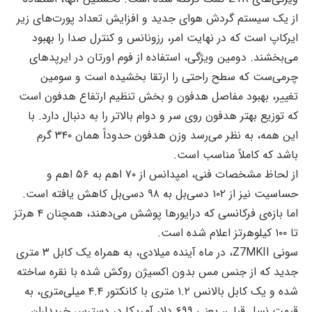
از یک سیستم گردش هوای جدید و افزایش تعداد پورت‌های زیر
ایرکاپ است که در نهایت امر، رزونانس و کنترل صدا را بهبود
می‌بخشند. دومین ویژگی، استفاده از فوم اورتان در ایرپدهای
چرمی‌ست که سطح راحتی را ارتقا بخشیده است و سومین
تغییر، بهبود مفاصل هدفون و بخش تنظیم ارتفاع هدفون است
که توزیع بهتر هدفون روی سر و دوام بالاتر را به دنبال دارد. با
این همه، به نظر می‌رسد وزن هدفون حدوداً همان ۳۴۰ گرم
باشد که کاملاً مناسب است.
از لحاظ مشخصات فنی، امپدانس از ۷۰ اهم به ۵۶ اهم و
حساسیت نیز از ۱۰۲ دسی‌بل به ۹۸ دسی‌بل کاهش یافته است.
اما بازه‌ی فرکانسی که درایورها پوشش می‌دهند، همچنان ۴ هرتز
تا ۱۰۰ کیلوهرتز اعلام شده است.
سونی Z7MKII، در ماه آینده میلادی، به همراه یک کابل ۳ متری
جدید که از جنس مس بدون اکسیژن روکش شده با نقره ساخته
شده و یک کابل بالانس ۱.۲ متری با کانکتور ۴.۴ میلی‌متری، به
قیمت نسل قبلی، یعنی ۶۹۹ دلار آمریکا در دسترس خریداران