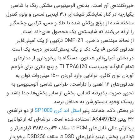
خیره‌کننده‌ی آن است. بدنه‌ی آلومینیومی مشکی رنگ با شاسی
یکپارچه در کنار نمایشگر شیشه‌ای ۳.۱ اینچی لمسی و ولوم کنترل
ساخته شده از برنج روکش شده با طلا و مس، ترکیبی چشمگیر
را ارائه می‌کنند که شایسته‌ی یک محصول های-اند است.
از لحاظ مهندسی داخلی، DMP-Z1 ترکیبی از یک آمپلی‌فایر
هدفون کلاس A، یک دک و یک پخش‌کننده‌ی درجه یک است.
در بخش آمپلی‌فایر هدفون، دستگاه با برخورداری از مدارهای
تمام آنالوگ، چیپ‌ست TI TPA6120 و پنج باتری برای فراهم
آوردن توان کافی، توانایی وارد آوردن ۱۵۰۰ میلی‌وات توان به
هدفون‌های ۱۶ اهمی را داراست. طراحی شاسی آلومینیومی به
نحوی صورت پذیرفته که این بخش از سایر بخش‌ها جدا باشد و
ریسک وجود دیستورشن به حداقل برسد.
در بخش دک، همانند پلیر
استل اند کرن SP1000
از دو تراشه‌ی
۳۲ بیتی AK4497EQ استفاده شده است. تراشه‌ای که از توانایی
پردازش عالی فایل‌های PCM تا سقف ۳۲بیت/۳۸۴ کیلوهرتز و
توانایی پخش نیتیو فایل‌های DSD تا سقف DSD256 برخوردار