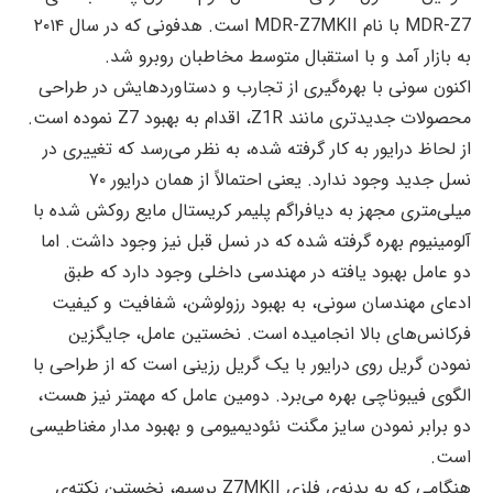
MDR-Z7 با نام MDR-Z7MKII است. هدفونی که در سال ۲۰۱۴
به بازار آمد و با استقبال متوسط مخاطبان روبرو شد.
اکنون سونی با بهره‌گیری از تجارب و دستاوردهایش در طراحی
محصولات جدیدتری مانند Z1R، اقدام به بهبود Z7 نموده است.
از لحاظ درایور به کار گرفته شده، به نظر می‌رسد که تغییری در
نسل جدید وجود ندارد. یعنی احتمالاً از همان درایور ۷۰
میلی‌متری مجهز به دیافراگم پلیمر کریستال مایع روکش شده با
آلومینیوم بهره گرفته شده که در نسل قبل نیز وجود داشت. اما
دو عامل بهبود یافته در مهندسی داخلی وجود دارد که طبق
ادعای مهندسان سونی، به بهبود رزولوشن، شفافیت و کیفیت
فرکانس‌های بالا انجامیده است. نخستین عامل، جایگزین
نمودن گریل‌ روی درایور با یک گریل رزینی است که از طراحی با
الگوی فیبوناچی بهره می‌برد. دومین عامل که مهمتر نیز هست،
دو برابر نمودن سایز مگنت نئودیمیومی و بهبود مدار مغناطیسی
است.
هنگامی که به بدنه‌ی فلزی Z7MKII برسیم، نخستین نکته‌ی