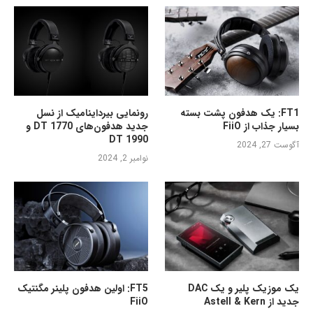
FT1: یک هدفون پشت بسته
رونمایی بیرداینامیک از نسل
بسیار جذاب از FiiO
جدید هدفون‌های DT 1770 و
DT 1990
آگوست 27, 2024
نوامبر 2, 2024
یک موزیک پلیر و یک DAC
FT5: اولین هدفون پلینر مگنتیک
جدید از Astell & Kern
FiiO