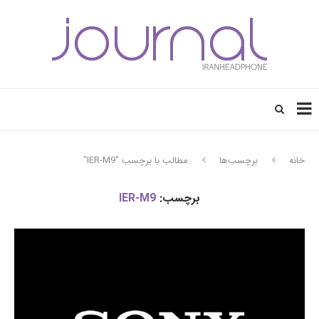
خانه
برچسب‌ها
مطالب با برچسب "IER-M9"
برچسب:
IER-M9