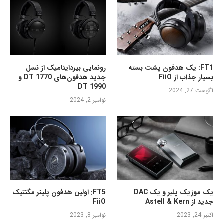
FT1: یک هدفون پشت بسته
رونمایی بیرداینامیک از نسل
بسیار جذاب از FiiO
جدید هدفون‌های DT 1770 و
DT 1990
آگوست 27, 2024
نوامبر 2, 2024
یک موزیک پلیر و یک DAC
FT5: اولین هدفون پلینر مگنتیک
جدید از Astell & Kern
FiiO
اکتبر 24, 2023
نوامبر 8, 2023