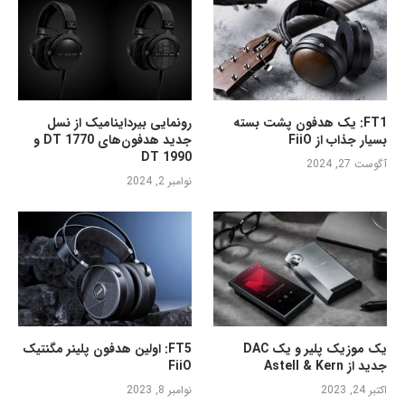
FT1: یک هدفون پشت بسته
رونمایی بیرداینامیک از نسل
بسیار جذاب از FiiO
جدید هدفون‌های DT 1770 و
DT 1990
آگوست 27, 2024
نوامبر 2, 2024
یک موزیک پلیر و یک DAC
FT5: اولین هدفون پلینر مگنتیک
جدید از Astell & Kern
FiiO
اکتبر 24, 2023
نوامبر 8, 2023