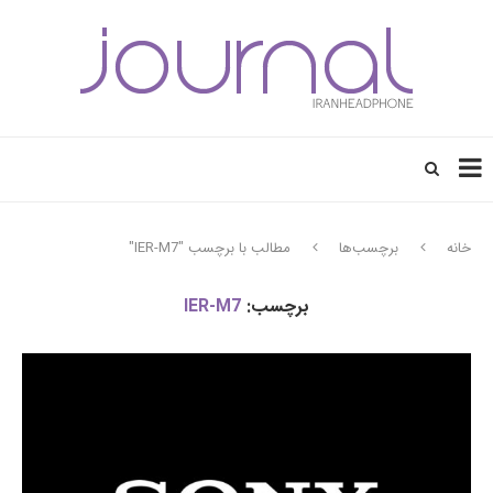
خانه
برچسب‌ها
مطالب با برچسب "IER-M7"
برچسب:
IER-M7