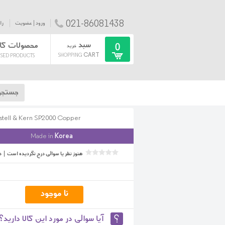
021-86081438
ورود | عضویت
را
سبد
محصولات کا
0
خرید
CART
SHOPPING
SED PRODUCTS
stell & Kern SP2000 Copper
Made in
Korea
هنوز نظر یا سوالی درج نگردیده است
|
د
آیا سوالی در مورد این کالا دارید؟