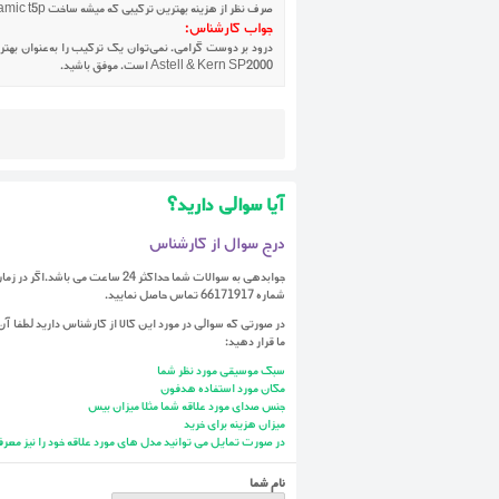
صرف نظر از هزینه بهترین ترکیبی که میشه ساخت sp200 + beyerdynamic t5p خواهد بود؟ برای شنوندگان عادی در همه ی سبک ها
جواب کارشناس:
درود بر دوست گرامی. نمی‌توان یک ترکیب را به‌عنوان بهترین
Astell & Kern SP2000 است. موفق باشید.
آیا سوالی دارید؟
درج سوال از کارشناس
جوابدهی به سوالات شما حداکثر 24 ساعت 
شماره 66171917 تماس حاصل نمایید.
در صورتی که سوالی در مورد این کالا از کارشناس دارید لطفا آن 
ما قرار دهید:
سبک موسیقی مورد نظر شما
مکان مورد استفاده هدفون
جنس صدای مورد علاقه شما مثلا میزان بیس
میزان هزینه برای خرید
در صورت تمایل می توانید مدل های مورد علاقه خود را نیز معرف
نام شما