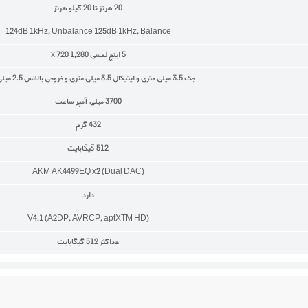
20 هرتز تا 20 كيلو هرتز
124dB 1kHz, Unbalance 125dB 1kHz, Balance
5 اینچ لمسی x 720 1,280
جک 3.5 میلی متری و اپتیکال 3.5 میلی متری و خروجی بالانس 2.5 میلی متری
3700 میلی آمپر ساعت
432 گرم
512 گیگابایت
AKM AK4499EQ x2 (Dual DAC)
دارد
V4.1 (A2DP, AVRCP, aptXTM HD)
حداکثر 512 گیگابایت