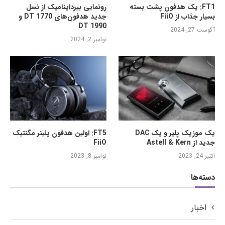
FT1: یک هدفون پشت بسته
رونمایی بیرداینامیک از نسل
بسیار جذاب از FiiO
جدید هدفون‌های DT 1770 و
DT 1990
آگوست 27, 2024
نوامبر 2, 2024
یک موزیک پلیر و یک DAC
FT5: اولین هدفون پلینر مگنتیک
جدید از Astell & Kern
FiiO
اکتبر 24, 2023
نوامبر 8, 2023
دسته‌ها
اخبار