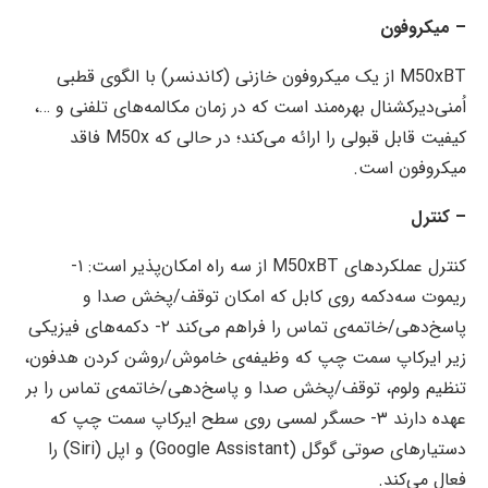
– میکروفون
M50xBT از یک میکروفون خازنی (کاندنسر) با الگوی قطبی
اُمنی‌دیرکشنال بهره‌مند است که در زمان مکالمه‌های تلفنی و …،
کیفیت قابل قبولی را ارائه می‌کند؛ در حالی که M50x فاقد
میکروفون است.
– کنترل
کنترل عملکردهای M50xBT از سه راه امکان‌پذیر است: ۱-
ریموت سه‌دکمه روی کابل که امکان توقف/پخش صدا و
پاسخ‌دهی/خاتمه‌ی تماس را فراهم می‌کند ۲- دکمه‌های فیزیکی
زیر ایرکاپ سمت چپ که وظیفه‌ی خاموش/روشن کردن هدفون،
تنظیم ولوم، توقف/پخش صدا و پاسخ‌دهی/خاتمه‌ی تماس را بر
عهده دارند ۳- حسگر لمسی روی سطح ایرکاپ سمت چپ که
دستیارهای صوتی گوگل (Google Assistant) و اپل (Siri) را
فعال می‌کند.