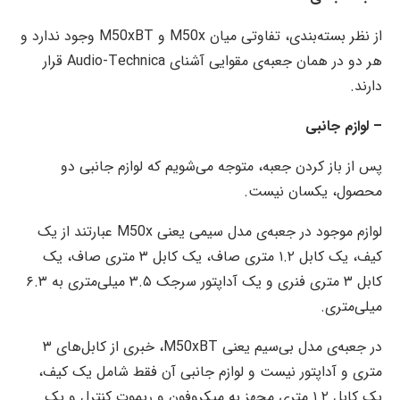
از نظر بسته‌بندی، تفاوتی میان M50x و M50xBT وجود ندارد و
هر دو در همان جعبه‌ی مقوایی آشنای Audio-Technica قرار
دارند.
– لوازم جانبی
پس از باز کردن جعبه، متوجه می‌شویم که لوازم جانبی دو
محصول، یکسان نیست.
لوازم موجود در جعبه‌ی مدل سیمی یعنی M50x عبارتند از یک
کیف، یک کابل ۱.۲ متری صاف، یک کابل ۳ متری صاف، یک
کابل ۳ متری فنری و یک آداپتور سرجک ۳.۵ میلی‌متری به ۶.۳
میلی‌متری.
در جعبه‌ی مدل بی‌سیم یعنی M50xBT، خبری از کابل‌های ۳
متری و آداپتور نیست و لوازم جانبی آن فقط شامل یک کیف،
یک کابل ۱.۲ متری مجهز به میکروفون و ریموت کنترل و یک