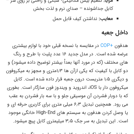
مزایا:
تنظیم بیس مکانیکی- سبکی و راحتی بر روی سر –
کابل جداشونده – صدای نرم و لذت بخش
معایب:
نداشتن کیف قابل حمل
داخل جعبه
هدفون
+COP
در مقایسه با نسخه قبلی خود با لوازم بیشتری
عرضه شده است. در مدل جدید ۱۶ عدد پلیت با طرح و رنگ
های مختلف (که در مورد آنها بعداْ بیشتر توضیح داده میشود) و
دو کابل با کیفیت که یکی ازآن ها ۱٫۳متری و مجهز به میکروفون
و دیگری ۱٫۵ متریست درون جعبه قرار داده شده است. کابل
میکروفون دار با iOS، اندروید و ویندوز فون سازگار است. بطوری
که با دوبار فشردن آن موسیقی جلو و با سه بار فشردن به عقب
می رود. همچنین تبدیل ۶٫۳ میلی متری برای کاربری حرفه ای و
یا وصل کردن هدفون به سیستم های High-End خانگی موجود
است. این تبدیل به سر جک ۳٫۵ میلیمتری کابل پیچ میشود.