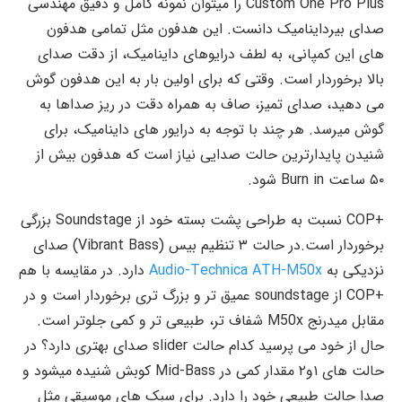
Custom One Pro Plus را میتوان نمونه کامل و دقیق مهندسی
صدای بیرداینامیک دانست. این هدفون مثل تمامی هدفون
های این کمپانی، به لطف درایوهای داینامیک، از دقت صدای
بالا برخوردار است. وقتی که برای اولین بار به این هدفون گوش
می دهید، صدای تمیز، صاف به همراه دقت در ریز صداها به
گوش میرسد. هر چند با توجه به درایور های داینامیک، برای
شنیدن پایدارترین حالت صدایی نیاز است که هدفون بیش از
۵۰ ساعت Burn in شود.
+COP نسبت به طراحی پشت بسته خود از Soundstage بزرگی
برخوردار است.در حالت ۳ تنظیم بیس (Vibrant Bass) صدای
نزدیکی به
Audio-Technica ATH-M50x
دارد. در مقایسه با هم
+COP از soundstage عمیق تر و بزرگ تری برخوردار است و در
مقابل میدرنج M50x شفاف تر، طبیعی تر و کمی جلوتر است.
حال از خود می پرسید کدام حالت slider صدای بهتری دارد؟ در
حالت های ۱و۲ مقدار کمی در Mid-Bass کوبش شنیده میشود و
صدا حالت طبیعی خود را دارد. برای سبک های موسیقی مثل