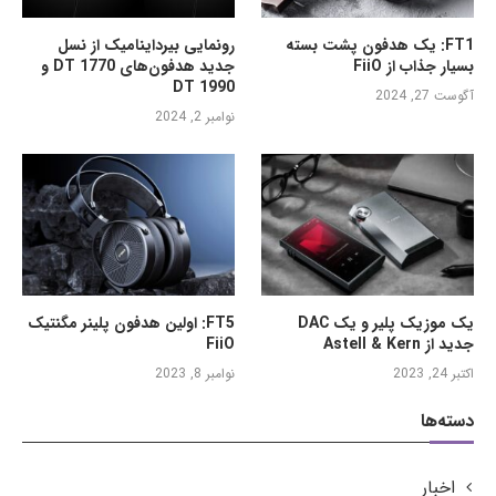
FT1: یک هدفون پشت بسته
رونمایی بیرداینامیک از نسل
بسیار جذاب از FiiO
جدید هدفون‌های DT 1770 و
DT 1990
آگوست 27, 2024
نوامبر 2, 2024
یک موزیک پلیر و یک DAC
FT5: اولین هدفون پلینر مگنتیک
جدید از Astell & Kern
FiiO
اکتبر 24, 2023
نوامبر 8, 2023
دسته‌ها
اخبار