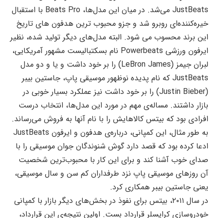
JustBeats می‌شد. در میان این مدل‌ها، Beats Pro با استقبال
خیر‌ه‌کننده‌ای روبرو شد و جزو محبوب ترین هدفون های تاریخ
این برند محسوب می شود. البته مدل‌های دیگر تولید شده، نظیر
ایرفون ورزشی Powerbeats نام بسکتبالیست مشهور آمریکایی،
لبران جیمز (LeBron James) را بر خود داشت و یا و دو مدل
JustBeats که نام پدیده نوظهور موسیقی پاپ، جاستین بیبر
(Justin Bieber) را بر خود داشت نیز عملکرد بسیار خوبی در
بازار داشتند. مساله‌ی مهم در مورد این مدل‌ها، انتخاب درست
افرادی بود که بیتس کالاهایش را با نام آنها به فروش می‌رساند.
به طور مثال، این کمپانی، درباره‌ی هدفون و ایرفون JustBeats
ادعا کرده بود که قصد دارد گوش شنوندگان جوان موسیقی را با
صدای خوب آشنا کند و برای این کار با محبوب‌ترین شخصیت
آن روزهای موسیقی پاپ نزد طرفداران کم سن و سال موسیقی،
یعنی جاستین بیبر همکاری کرد.
در سال ۲۰۱۱، بیتس برای نفوذ در بخش‌های دیگر بازار با کمپانی
خودروسازی کرایسلر قرارداد بست. اولین نتیجه‌ی این قرارداد،