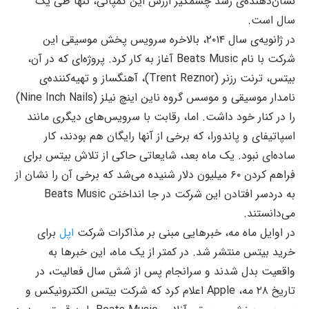
نشان‌دهنده‌ی رشد چشمگیر ارزش این کمپانی، تنها طی یک
سال است.
در ژانویه‌ی سال ۲۰۱۴، بالاخره سرویس پخش موسیقی این
شرکت با نام Beats Music آغاز به کار کرد. پروژه‌ای که در آن،
بیتس، ترنت رزنر (Trent Reznor)، آهنگساز و تهیه‌کننده‌ی
نامدار موسیقی و موسس گروه ناین اینچ نیلز (Nine Inch Nails)
را در کنار خود داشت. اما، رقابت با سرویس‌های دیگری مانند
اسپاتیفای و پاندورا، که برخی از آنها رایگان هم بودند، کار
ساده‌ای نبود. یک ماه بعد، شایعاتی حاکی از تلاش بیتس برای
فراهم کردن ۶۰ میلیون دلار شنیده می‌شد که برخی آن را نشان از
به دردسر افتادن این شرکت در جا انداختن Beats Music
می‌دانستند.
در اوایل ماه مه، خبرهایی مبنی بر مذاکرات شرکت
اپل
برای
خرید بیتس منتشر شد. در کمتر از یک ماه، این خبرها به
واقعیت بدل شدند و سرانجام پس از شش سال فعالیت، در
تاریخ ۲۸ مه، Apple اعلام کرد که شرکت بیتس الکترونیکس و