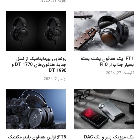
ژانویه 31, 2025
FT1: یک هدفون پشت بسته
رونمایی بیرداینامیک از نسل
بسیار جذاب از FiiO
جدید هدفون‌های DT 1770 و
DT 1990
آگوست 27, 2024
نوامبر 2, 2024
یک موزیک پلیر و یک DAC
FT5: اولین هدفون پلینر مگنتیک