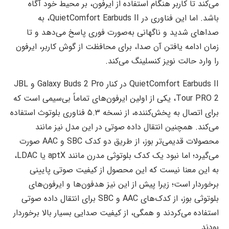
می‌کند تا کاربر هنگام استفاده از ایرفون، بر محیط خود آگاه
باشد. اما این فناوری در QuietComfort Earbuds II، به
صداهای شدید و ناگهانی به‌صورت فوری پاسخ می‌دهد و تا
زمان ادامه یافتن آن صدا، برای محافظت از گوش کاربر، ایرفون
را وارد حالت نویز کنسلینگ می‌کند.
QuietComfort Earbuds II در کنار Galaxy Buds 2 Pro و JBL
Tour PRO 2، یکی از اولین ایرفون‌های تماماً بی‌سیمی است که
برای اتصال به پخش‌کننده، از نسخه ۵.۳ فناوری بلوتوث استفاده
می‌کند. همچنین انتقال داده صوتی در این مدل نیز مانند
محصولات قدیمی‌تر بوز، از طریق دو کدک SBC و AAC صورت
می‌گیرد؛ اما نبود یک کدک بلوتوثی مدرن مانند aptX یا LDAC،
به این معنا نیست که این محصول از کیفیت صوتی پایینی
برخوردار است؛ زیرا پیش از این نیز هدفون‌ها و ایرفون‌های
بلوتوثی بوز، از کدک‌های AAC و SBC برای انتقال داده صوتی
استفاده می‌کردند و همگی، از کیفیت صدایی بسیار بالا برخوردار
بودند.