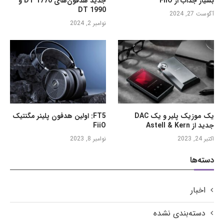
بسیار جذاب از FiiO
جدید هدفون‌های DT 1770 و
DT 1990
آگوست 27, 2024
نوامبر 2, 2024
یک موزیک پلیر و یک DAC
FT5: اولین هدفون پلینر مگنتیک
جدید از Astell & Kern
FiiO
اکتبر 24, 2023
نوامبر 8, 2023
دسته‌ها
اخبار
دسته‌بندی نشده