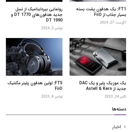
FT1: یک هدفون پشت بسته
رونمایی بیرداینامیک از نسل
بسیار جذاب از FiiO
جدید هدفون‌های DT 1770 و
DT 1990
آگوست 27, 2024
نوامبر 2, 2024
یک موزیک پلیر و یک DAC
FT5: اولین هدفون پلینر مگنتیک
جدید از Astell & Kern
FiiO
اکتبر 24, 2023
نوامبر 8, 2023
دسته‌ها
اخبار