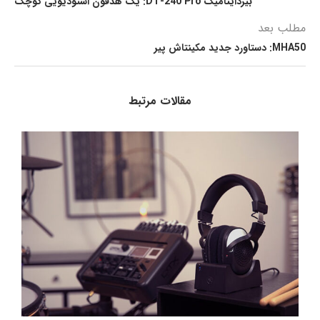
بیرداینامیک DT-240 Pro: یک هدفون استودیویی کوچک
مطلب بعد
MHA50: دستاورد جدید مکینتاش پیر
مقالات مرتبط