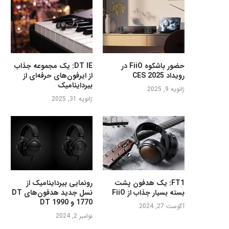
حضور باشکوه FiiO در
DT IE: یک مجموعه جذاب
رویداد CES 2025
از ایرفون‌های حرفه‌ای از
بیرداینامیک
ژانویه 9, 2025
ژانویه 31, 2025
FT1: یک هدفون پشت
رونمایی بیرداینامیک از
بسته بسیار جذاب از FiiO
نسل جدید هدفون‌های DT
1770 و DT 1990
آگوست 27, 2024
نوامبر 2, 2024