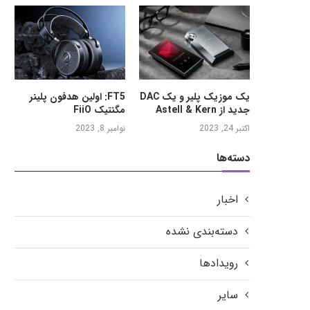
یک موزیک پلیر و یک DAC
FT5: اولین هدفون پلینر
جدید از Astell & Kern
مگنتیک FiiO
اکتبر 24, 2023
نوامبر 8, 2023
دسته‌ها
اخبار
دسته‌بندی نشده
رویدادها
سایر