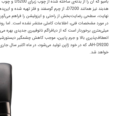
بامبو که آن را از بدنه‌ی ساخته شده از چوب زبرای D5200 و چوب گردوی D7200 متمایز می‌سازد.
هدبند نیز همانند D7200، از چرم گوسفند و فلز تهیه
نهایت، سطحی رضایت‌بخش از راحتی و ایزولیشن را فراهم می‌آورن
انعطاف‌پذیری بالا و جرم پایین، موجب کاهش چشمگیر دیستورشن
خواهد شد.