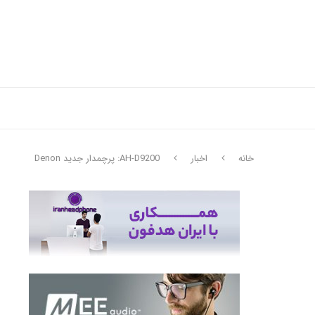
خانه
اخبار
AH-D9200: پرچمدار جدید Denon