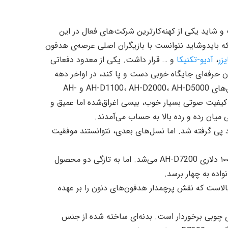
ی است و شاید یکی از کهنه‌کارترین شرکت‌های فعال در این
ه بایدوشاید نتوانست با بازیگران اصلی عرصه‌ی هدفون
زر
،
آدیو-تکنیکا
و … قرار داشت. یکی از معدود دفعاتی
ن حرفه‌ای جایگاه خوبی دست و پا کند، در اواخر دهه
۲۰۰۰ و زمانی بود که سری هدفون‌های دور گوش AH-D، شامل مدل‌های AH-D1100، AH-D2000، AH-D5000 و AH-
ی از کیفیت صوتی بسیار خوب، بیسی اغراق‌شده اما عمیق و
یان رده و رده بالا به حساب می‌آمدند.
د پی گرفته شد. اما نسل‌های بعدی، نتوانستند موفقیت
آخرین نسل این سری، شامل مدل ۷۰۰ دلاری AH-D5200 و مدل ۱۰۰۰ دلاری AH-D7200 می‌شد. اما به تازگی دو محصول
اده به چهار برسد.
ست که نقش پرچمدار هدفون‌های دنون را بر عهده
کترش، از بدنه‌ای چوبی برخوردار است. بدنه‌ای ساخته شده از جنس