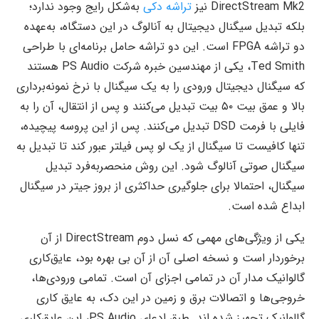
DirectStream Mk2 نیز
تراشه دکی
به‌شکل رایج وجود ندارد؛
بلکه تبدیل سیگنال دیجیتال به آنالوگ در این دستگاه، به‌عهده
دو تراشه FPGA است. این دو تراشه حامل برنامه‌ای با طراحی
Ted Smith، یکی از مهندسین خبره شرکت PS Audio هستند
که سیگنال دیجیتال ورودی را به یک سیگنال با نرخ نمونه‌برداری
بالا و عمق بیت ۵۰ بیت تبدیل می‌کنند و پس از انتقال، آن را به
فایلی با فرمت DSD تبدیل می‌کنند. پس از این پروسه پیچیده،
تنها کافیست تا سیگنال از یک لو پس فیلتر عبور کند تا تبدیل به
سیگنال صوتی آنالوگ شود. این روش منحصربه‌فرد تبدیل
سیگنال، احتمالا برای جلوگیری حداکثری از بروز جیتر در سیگنال
ابداع شده است.
یکی از ویژگی‌های مهمی که نسل دوم DirectStream از آن
برخوردار است و نسخه اصلی آن از آن بی بهره بود، عایق‌کاری
گالوانیک مدار آن در تمامی اجزای آن است. تمامی ورودی‌ها،
خروجی‌ها و اتصالات برق و زمین در این دک، به عایق کاری
گالوانیک تجهیز شده اند. طبق ادعای PS Audio، این عایق‌کاری