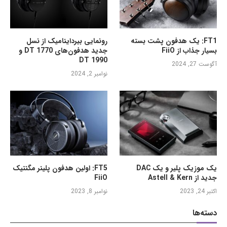
FT1: یک هدفون پشت بسته
رونمایی بیرداینامیک از نسل
بسیار جذاب از FiiO
جدید هدفون‌های DT 1770 و
DT 1990
آگوست 27, 2024
نوامبر 2, 2024
یک موزیک پلیر و یک DAC
FT5: اولین هدفون پلینر مگنتیک
جدید از Astell & Kern
FiiO
اکتبر 24, 2023
نوامبر 8, 2023
دسته‌ها