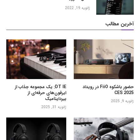
ژانویه 19, 2022
آخرین مطالب
حضور باشکوه FiiO در رویداد
DT IE: یک مجموعه جذاب از
CES 2025
ایرفون‌های حرفه‌ای از
بیرداینامیک
ژانویه 9, 2025
ژانویه 31, 2025