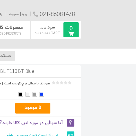
021-86081438
ورود | عضویت
را
سبد
محصولات کا
0
خرید
CART
SHOPPING
SED PRODUCTS
BL T110 BT Blue
هنوز نظر یا سوالی درج نگردیده است
|
د
آیا سوالی در مورد این کالا دارید؟
این کالا جهت تست موجود می باشد.