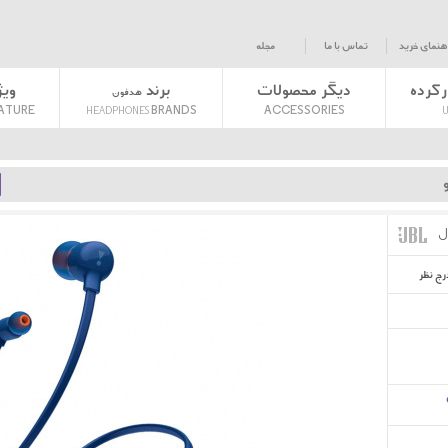
هنمای خرید
تماس با ما
مجله
رکرده
دیگر محصولات
برند
وی
هدفون
ATURE
BRANDS
ACCESSORIES
HEADPHONES
U
J
رج نظر