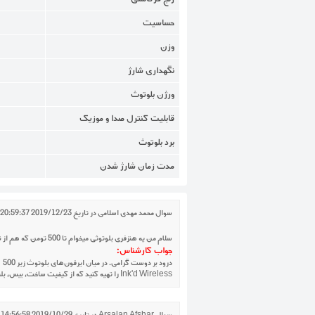
حساسیت
وزن
نگهداری شارژ
ورژن بلوتوث
قابلیت کنترل صدا و موزیک
برد بلوتوث
مدت زمان شارژ شدن
سوال
محمد مهدی اسلامی
در تاریخ
2019/12/23 20:59:37
سلام من یه هنزفری بلوتوثی میخوام تا ۵۰۰ تومن که هم از نظر قیافه خوب باشه هم از نظر کیفت و صدا خوب باشه مخصوصا این که باس خوبی داشته باشه من خیلی باس برام میخوام باس زیاد داشته باشه نظر شما چیه؟
جواب کارشناس:
Ink'd Wireless را تهیه کنید که از کیفیت ساخت، بیس، بلندی صدا و تفکیک بهتری برخوردار است. موفق باشید.