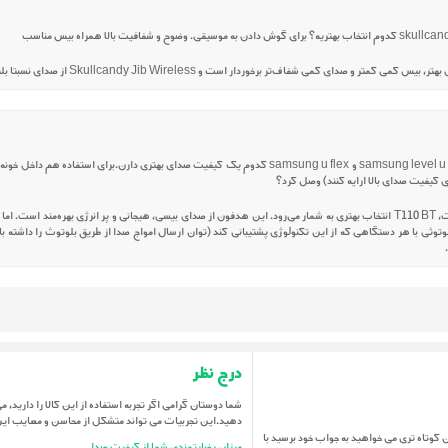
سلام خسته نباشید. می خواستم ببینم بین jbl t110 bt و samsung level u pro و samsung u flex کدوم یک کیفیت صد
ری کیفیت صدای بالا ارائه کنند) وصل کرد؟
درود بر دوست گرامی. ۱- چنانچه کیفیت صدا اولویت شماست، T110 BT انتخاب بهتری به شمار می‌رود. این هدفون از صدای بیسی، هیجانی و پ
‌های بهتری هستند. ۲- هدفون‌های بلوتوثی با هر دستگاهی که از این تکنولوژی پشتیبانی کند (توان ارسال امواج صدا از طریق بلوت
درج نظر
شما دوستان گرامی اگر تجربه استفاده از این کالا را دارید، می 
دهید.این تجربیات می تواند متشکل از محاسن و معایب ای
می باشد.اگر در زمان کوتاه تری می خواهید به جواب خود برسید با
میزان رضایتمندی شما از کیفیت صدا