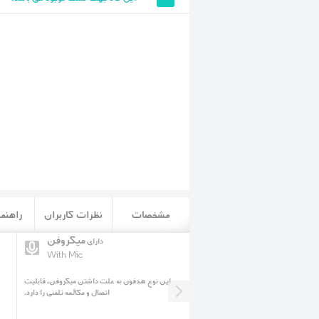
مشخصات
نظرات کاربران
راهنما
پشت بسته
میکروفن
هدفون
دارای
With Mic
Close Back Headphone
 آکوستیکی این هدفون پشت بسته می
این نوع هدفون به علت داشتن میکروفن، قابلیت
نوع هدفون دارای نشتی صدا خیلی پایینی
اتصال و مکالمه تلفنی را دارد.
ای محیط های عمومی انتخاب مناسبیست.