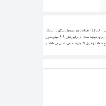
شاید ظاهر ساده و ظریف T110BT این فکر را به ذهن متبادر سازد که صدای آن چندان قدرتمند نیست. اما به هیچ وجه این‌طور نیست. T110BT همانند هر محصول دیگری از JBL،
از کیفیت صدای تراز اولی برخوردار است که به خوبی از پس طیف گسترده‌ای از سبک‌های موسیقی بر می‌آید. این ایرفون بلوتوثی، برای تولید صدا، از درایورهای ۸.۶ میلی‌متری
نج شفاف و تربل کنترل‌شده‌اش، لذتی بی‌مانند از