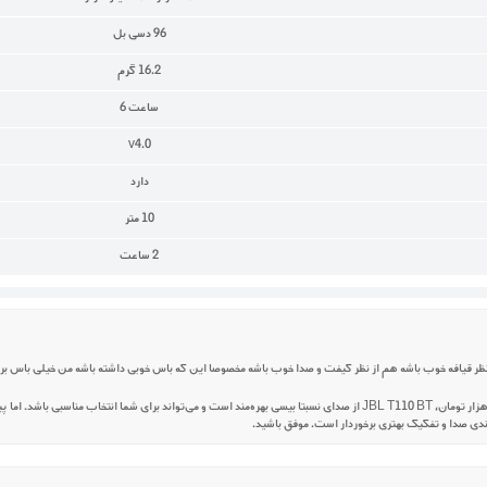
96 دسی بل
16.2 گرم
ساعت 6
v4.0
دارد
10 متر
2 ساعت