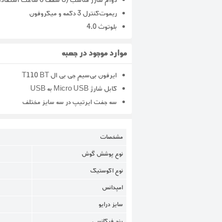
دوام شارژ مناسب (تا سقف ۶ ساعت استفاده‌ی پیاپی)
ریموت‌کنترل ۳ دکمه و میکروفون
بلوتوث ۴.۰
موارد موجود در جعبه
ایرفون بی‌سیم جی بی ال T110 BT
کابل شارژ Micro USB به USB
سه جفت ایرتیپ در سه سایز مختلف
مشخصات
نوع پوشش گوش
نوع اکوستیک
امپدانس
سایز درایو
رنج فرکانسی