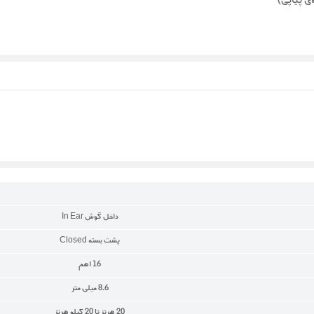
داخل گوش In Ear
پشت بسته Closed
16 اهم
8.6 میلی متر
20 هرتز تا 20 کیلو هرتز