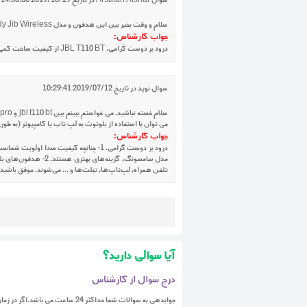
سوال
Arsalan Afshar
در تاریخ
2019/10/29 14:56:58
سلام و وقت بخیر بین این هدفون و مدل skullcandy Jib Wireless کدوم انتخاب بهتریه؟ برای گوش دادن به موسیقی. وضوح و شفافیت بالا همراه بیس مناسب
جواب کارشناس:
درود بر دوست گرامی. JBL T110 BT از کیفیت ساخت کمی بهتر، بیس کمی کمتر و صدای کمی شفاف‌تر برخوردار است و Skullcandy Jib Wireless از صدای نسبتاً بلندتر، هیجانی‌تر و بیسی‌تر. موفق باشید.
سوال
نوید
در تاریخ
2019/07/12 10:29:41
می توان با استفاده از بلوتوث به لپ تاب یا کامپیوتر (به طو
جواب کارشناس:
مدل سامسونگ، گزینه
تلفن همراه، لپ‌تاپ‌ها، تبلت‌ها و ... می‌شوند. موفق باشید.
آیا سوالی دارید؟
درج سوال از کارشناس
جوابدهی به سوالات شما حداکثر 24 ساعت 