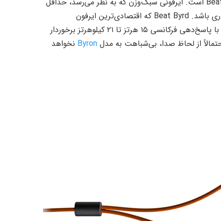
کوچکترین و ارزان‌قیمت‌ترین عضو این خانواده، مدل سیمی Beat Byrd است. ایرفونی سبک‌وزن که به نظر می‌رسد، حداقل
در مرحله‌ی نخست، تنها از طریق وبسایت بیرداینامیک قابل خریداری باشد. Beat Byrd که اقتصادی‌ترین ایرفون
بیرداینامیک نیز محسوب می‌شود، از درایورهای داینامیک ۱۵ اهمی با پاسخ‌‌دهی فرکانسی ۱۵ هرتز تا ۲۱ کیلوهرتز برخوردار
حتمالاً از لحاظ صدا، بی‌شباهت به مدل
Byron
نخواهد