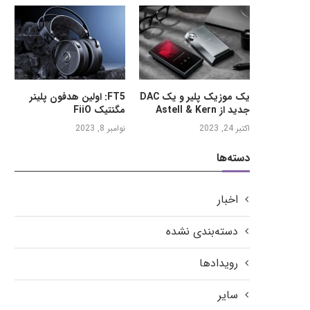
یک موزیک پلیر و یک DAC
FT5: اولین هدفون پلینر
جدید از Astell & Kern
مگنتیک FiiO
اکتبر 24, 2023
نوامبر 8, 2023
دسته‌ها
اخبار
دسته‌بندی نشده
رویدادها
سایر