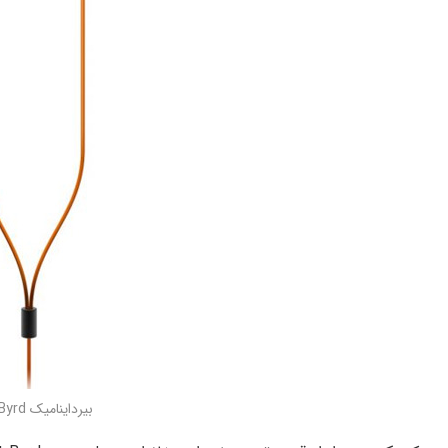
بیرداینامیک Beat Byrd