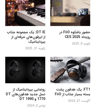
حضور باشکوه FiiO در
DT IE: یک مجموعه جذاب
رویداد CES 2025
از ایرفون‌های حرفه‌ای از
بیرداینامیک
ژانویه 9, 2025
ژانویه 31, 2025
FT1: یک هدفون پشت
رونمایی بیرداینامیک از
بسته بسیار جذاب از FiiO
نسل جدید هدفون‌های DT
1770 و DT 1990
آگوست 27, 2024
نوامبر 2, 2024