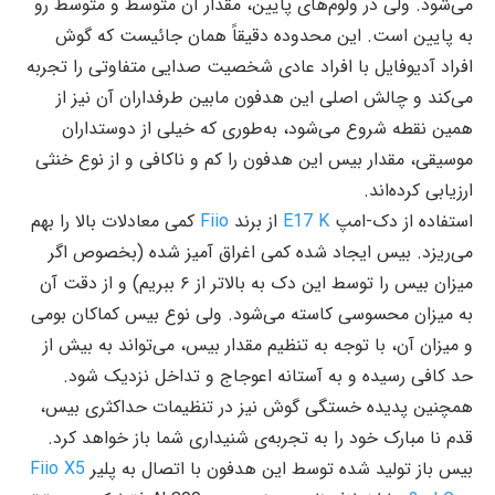
می‌شود. ولی در ولوم‌های پایین، مقدار آن متوسط و متوسط رو
به پایین است. این محدوده دقیقاً همان جائیست که گوش
افراد آدیوفایل با افراد عادی شخصیت صدایی متفاوتی را تجربه
می‌کند و چالش اصلی این هدفون مابین طرفداران آن نیز از
همین نقطه شروع می‌شود، به‌طوری‌ که خیلی از دوستداران
موسیقی، مقدار بیس این هدفون را کم و ناکافی و از نوع خنثی
ارزیابی کرده‌اند.
استفاده از دک-امپ
E17 K
از برند
Fiio
کمی معادلات بالا را بهم
می‌ریزد. بیس ایجاد شده کمی اغراق آمیز شده (بخصوص اگر
میزان بیس را توسط این دک به بالاتر از ۶ ببریم) و از دقت آن
به میزان محسوسی کاسته می‌شود. ولی نوع بیس کماکان بومی
و میزان آن، با توجه به تنظیم مقدار بیس، می‌تواند به بیش از
حد کافی رسیده و به آستانه اعوجاج و تداخل نزدیک شود.
همچنین پدیده خستگی گوش نیز در تنظیمات حداکثری بیس،
قدم نا مبارک خود را به تجربه‌ی شنیداری شما باز خواهد کرد.
بیس باز تولید شده توسط این هدفون با اتصال به پلیر
Fiio X5