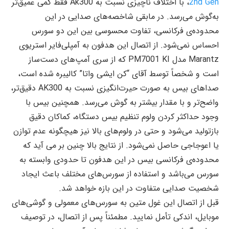
2nd Gen
، با اختلاف ناچیزی نسبت به Ak300 فقط کمی عمیق‌تر
به‌گوش می‌رسد. در مابقی شاخصه‌های صدایی در این
محدوده‌ی فرکانسی، تفاوت محسوسی بین این دو سورس
احساس نمی‌شود. از اتصال این هدفون به آمپلی‌فایر استریوی
Marantz مدل PM7001 KI که از سری آمپ‌های دست‌ساز
است و شخصاً توسط آقای “کن ایشی واتا” کالیبره شده است،
صداهای بیس به صورت حیرت‌انگیزی نسبت به AK300 دقیق‌تر،
واضح‌تر و با مقدار بیشتر به گوش می‌رسد. همچنین بیس با
وجود حداکثر کردن ولوم تنظیم بیس دستگاه، کماکان دقیق
بازتولید می‌شود و حتی در ولوم‌های بالا نیز هیچگونه عدم توازن
یا اعوجاجی حاصل نمی‌شود. از نتایج بالا چنین بر می آید که
محدوده‌ی فرکانسی بیس در این هدفون تا حدودی وابسته به
سورس می‌باشد و استفاده از سورس‌های مختلف باعث ایجاد
شخصیت صدایی متفاوت در این بازه خواهد شد.
قبل از اتصال این غول متین به سورس‌های معمولی و گوشی‌های
موبایل، اندکی تأمل نمایید. مطمئناً پس از اتصال، در توصیف