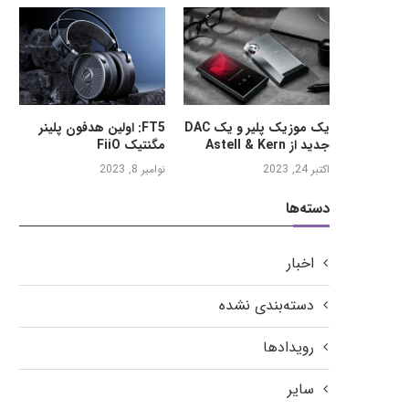
یک موزیک پلیر و یک DAC
FT5: اولین هدفون پلینر
جدید از Astell & Kern
مگنتیک FiiO
اکتبر 24, 2023
نوامبر 8, 2023
دسته‌ها
اخبار
دسته‌بندی نشده
رویدادها
سایر