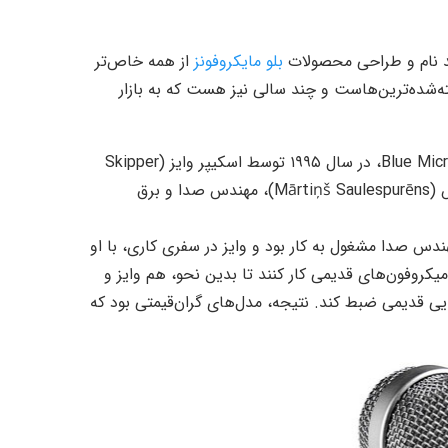
ید نام و طراحی محصولات
بلو مایکروفونز
از همه خاص‌تر
ته‌شده‌ترین‌هاست و چند سالی نیز هست که به بازار
Blue (مخفف Baltic Latvin Universal Electronics) یا Blue Microphones، در سال ۱۹۹۵ توسط اسکیپر وایز (Skipper
Wise)، موسیقی‌دان و تهیه‌کننده‌ی آمریکایی، و مارتین سالزپیورنس (Mārtiņš Saulespurēns)، مهندس صدا و برق
هندس صدا مشغول به کار بود و وایز در سفری کاری، با او
میکروفون‌های قدیمی کار کنند تا بدین نحو، هم وایز و
یی قدیمی ضبط کند. نتیجه، مدل‌های گران‌قیمتی بود که