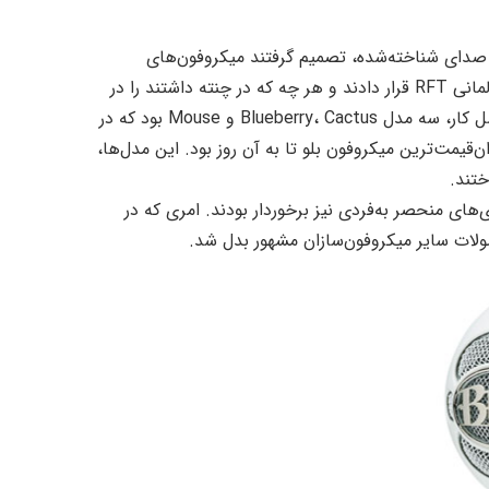
 به تشویق والتر سیر (Walter Sear)، مهندس صدای شناخته‌شده، تصمیم گرفتند میکروفون‌های
خودشان را تولید کنند. آنها اساس کار را بر میکروفون‌های کمپانی آلمانی RFT قرار دادند و هر چه که در چنته داشتند را در
مهندسی داخلی و طراحی میکروفون‌ها به کار بردند. نخستین حاصل کار، سه مدل Blueberry، Cactus و Mouse بود که در
ار عرضه شدند و Blueberry با قیمت ۱۲۹۵ دلار، ارزان‌قیمت‌ترین میکروفون بلو تا به آن روز بود. این مدل‌ها،
ختند.
ی‌های منحصر به‌فردی نیز برخوردار بودند. امری که در
صولات سایر میکروفون‌سازان مشهور بدل شد.