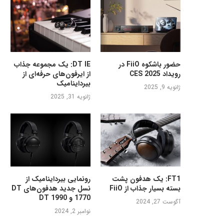
حضور باشکوه FiiO در
DT IE: یک مجموعه جذاب
رویداد CES 2025
از ایرفون‌های حرفه‌ای از
بیرداینامیک
ژانویه 9, 2025
ژانویه 31, 2025
FT1: یک هدفون پشت
رونمایی بیرداینامیک از
بسته بسیار جذاب از FiiO
نسل جدید هدفون‌های DT
1770 و DT 1990
آگوست 27, 2024
نوامبر 2, 2024