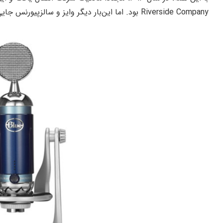
Riverside Company بود. اما این‌بار دیگر وایز و سالزپیورنس جایی در کمپانی نداشتند.