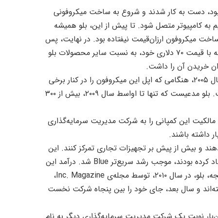
بود، دست به کار شدند و شروع به ساخت میکروفونی
م به کامپیوتر متصل شود. تا پیش از این، بلو همیشه
 ساخت میکروفون ارزان‌قیمت نیفتاده بود. در نهایت، پس
از آزمون و خطا، آنها میکروفون Snowball را ساختند. میکروفونی که با قیمت ۷۰ دلاری خود، به نسبت سایر محصولات بلو
ان خریدن آن را داشت.
Snowball به خودی خود با استقبال بی‌نظیری مواجه شد، اما در سال ۲۰۰۵، هنگامی که اپل این میکروفون را در کنار برخی
از محصولاتش قرار داد، فروش آن به شکلی حیرت‌آور افزایش یافت. بلو مدعیست که تنها تا اواسط سال ۲۰۰۹، بیش از ۳۰۰
ن شرکت تصمیم گرفتند مالکیت این کمپانی را به شرکت مدیریت سرمایه‌‌گذاری
دهند و بیش از پیش بر تجهیزات تجاری تمرکز کنند. این
رویکرد در کنار بنیان اقتصادی قدرتمندی که بنیان‌گذاران شرکت ایجاد کرده بودند، موجب رشد سریع‌تر Blue شد. درآمد این
کمپانی، تنها در عرض سال‌های ۲۰۰۵ تا ۲۰۰۹، سه برابر شد و در نتیجه، بلو، در سال ۲۰۱۰، توسط مجله‌ی Inc. Magazine،
ه‌اند و سال بعد، جای خود را بین پنجاه شرکت نخست
قال یافت و این‌بار نوبت یک شرکت مدیریت سرمایه‌گذاری دیگر به نام