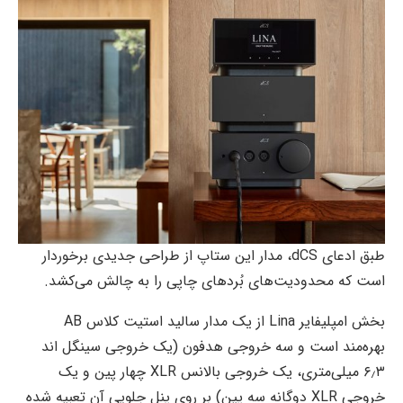
طبق ادعای dCS، مدار این ستاپ از طراحی جدیدی برخوردار
است که محدودیت‌های بُرد‌های چاپی را به چالش می‌کشد.
بخش امپلیفایر Lina از یک مدار سالید استیت کلاس AB
بهره‌مند است و سه خروجی هدفون (یک خروجی سینگل اند
۶٫۳ میلی‌متری، یک خروجی بالانس XLR چهار پین و یک
خروجی XLR دوگانه سه پین) بر روی پنل جلویی آن تعبیه شده