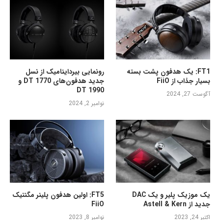
FT1: یک هدفون پشت بسته
رونمایی بیرداینامیک از نسل
بسیار جذاب از FiiO
جدید هدفون‌های DT 1770 و
DT 1990
آگوست 27, 2024
نوامبر 2, 2024
یک موزیک پلیر و یک DAC
FT5: اولین هدفون پلینر مگنتیک
جدید از Astell & Kern
FiiO
اکتبر 24, 2023
نوامبر 8, 2023