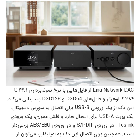
Lina Network DAC از فایل‌هایی با نرخ نمونه‌برداری ۴۴٫۱ تا
۳۸۴ کیلوهرتز و فایل‌های DSD64 و DSD128 پشتیبانی می‌کند.
این دک از یک ورودی USB-B برای اتصال به سورس دیجیتال،
یک پورت USB-A برای اتصال‌ هارد و فلش مموری، یک ورودی
Toslink، دو ورودی S/PDIF و دو ورودی AES/EBU برخوردار
است. همچنین برای اتصال این دک به امپلیفایر، می‌توان از