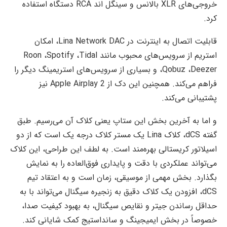
خروجی‌های XLR بالانس و سینگل اند RCA دستگاه استفاده
کرد.
قابلیت اتصال به اینترنت در Lina Network DAC، امکان
استریم از سرویس‌های محبوب مانند Roon ،Spotify ،Tidal
،Qobuz ،Deezer و بسیاری از سرویس‌های استریمینگ دیگر را
فراهم می‌کند. همچنین این دک از Apple Airplay 2 نیز
پشتیبانی می‌کند.
و اما به آخرین بخش این ستاپ یعنی کلاک آن می‌رسیم. طبق
گفته dCS، کلاک Lina یک مستر کلاک درجه یک است که از دو
اسیلاتور کریستالی بهره‌مند است. به لطف این طراحی، این کلاک
می‌تواند عملکردی با دقت و پایداری فوق‌العاده را به نمایش
بگذارد. بخش مهمی از موسیقی، زمان است و به اعتقاد تیم
dCS، افزودن یک کلاک دقیق به زنجیره سیگنال می‌تواند با به
حداقل رساندن جیتر و نقایص سیگنال، به بهبود کیفیت صدا،
خصوصاً در بخش ایمیجینگ و سانداستیج کمک شایانی کند.