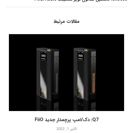
مقالات مرتبط
Q7: دک/امپ پرچمدار جدید FiiO
اکتبر 1, 2022