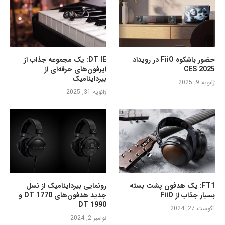
حضور باشکوه FiiO در رویداد
DT IE: یک مجموعه جذاب از
CES 2025
ایرفون‌های حرفه‌ای از
بیرداینامیک
ژانویه 9, 2025
ژانویه 31, 2025
FT1: یک هدفون پشت بسته
رونمایی بیرداینامیک از نسل
بسیار جذاب از FiiO
جدید هدفون‌های DT 1770 و
DT 1990
آگوست 27, 2024
نوامبر 2, 2024