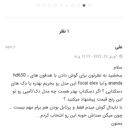
۱ نظر
علی
REPLY
آوریل 23, 2022 - 12:19 ق.ظ
سلام
ببخشید به نظرتون برای گوش دادن با هدفون های hd650 ،
ananda و/یا focal elex این مدل رو بخریم بهتره یا دک های
دسکتاپی ؟ اگر دسکتاپ بهتر هست چه مدل دک/آمپی رو تو
این رنج قیمت پیشنهاد میکنید ؟
با تایدال گوش میدم فقط و پرتابل بودن هم برام مهم نیست …
چون میگن صداش خوبه این رو انتخاب کردم .
ممنون