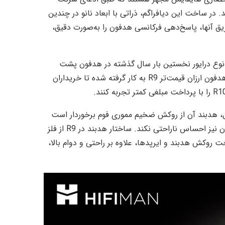
در ساخت این دیافراگم، ذراتی با ابعاد نانو در چندین
یق آنها، پاسخ‌دهی فرکانسی هدفون را به‌صورت دقیق،
تر Fang Bian، بنیان‌گذار و مدیرعامل HIFIMAN، این نوع درایور نخستین بار سال گذشته در هدفون پشت
بسته رفرنس R10D استفاده شده است. اکنون، همان طراحی، در هدفون ارزان قیمت‌تر R9 به کار گرفته شده تا خریداران
لیل، هدبند آن از روکش ضخیم مموری فوم برخوردار است
که باعث می‌شود کاربر حتی پس از چندین ساعت استفاده از هدفون نیز احساس ناراحتی نکند. ساختار هدبند در R9 از فلز
وکش هدبند و ایرپدها، علاوه بر راحتی و دوام بالا،