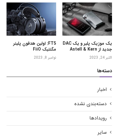
یک موزیک پلیر و یک DAC
FT5: اولین هدفون پلینر
جدید از Astell & Kern
مگنتیک FiiO
اکتبر 24, 2023
نوامبر 8, 2023
دسته‌ها
اخبار
دسته‌بندی نشده
رویدادها
سایر