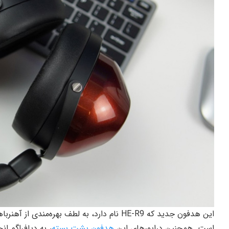
این هدفون جدید که HE-R9 نام دارد، به لطف بهره
است. همچنین درایورهای این
هدفون پشت بسته
، به دیافراگم 