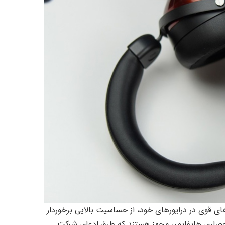
‌مندی از آهنرباهای قوی در درایورهای خود، از حساسیت بالایی برخوردار
انحصاری هایفایمن مجهز هستند که طبق ادعای شرکت