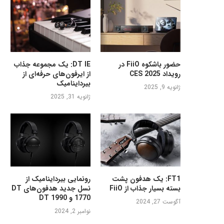
حضور باشکوه FiiO در
DT IE: یک مجموعه جذاب
رویداد CES 2025
از ایرفون‌های حرفه‌ای از
بیرداینامیک
ژانویه 9, 2025
ژانویه 31, 2025
FT1: یک هدفون پشت
رونمایی بیرداینامیک از
بسته بسیار جذاب از FiiO
نسل جدید هدفون‌های DT
1770 و DT 1990
آگوست 27, 2024
نوامبر 2, 2024