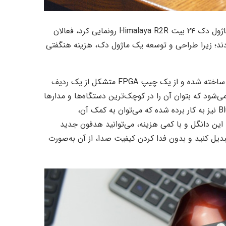
از هدفون بی‌سیم Deva Pro و ماژول دک ۲۴ بیت Himalaya R2R رونمایی کرد، فعالان
دند؛ زیرا طراحی و توسعه یک ماژول دک، هزینه هنگفتی
Himalaya یک دک باکیفیت ۲۴ بیت است که بر پایه طراحی R2R ساخته شده و از یک چیپ FPGA متشکل از یک ردیف
شود که بتوان آن را در کوچک‌ترین دستگاه‌ها و مدارها
نیز تعبیه کرد. Himalaya در دانگل بلوتوثی هایفایمن یعنی Bluemini نیز به کار برده شده که می‌توان به کمک آن،
این دانگل و با کمی هزینه، می‌توانید هدفون جدید
 تبدیل کنید و بدون فدا کردن کیفیت صدا، از آن به‌صورت