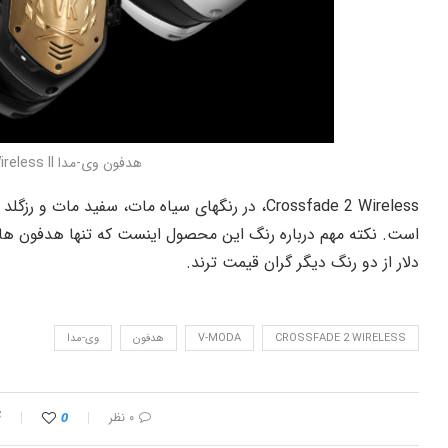
هدفون وی-مدا Crossfade Wireless II
دلار از دو رنگ دیگر گران قیمت ترند.
CROSSFADE 2 WIRELESS
V-MODA
هدفون
وی-مدا
۰ نظر
0