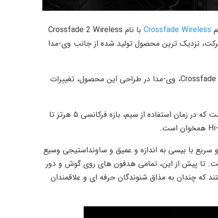
م
Crossfade Wireless
با نام Crossfade 2 Wireless
شرکت، نزدیک ترین محصول تولید شده از جانب وی-مدا
با وجود مشابهت ظاهری این مدل با نسل قبلیش یعنی Crossfade Wireless، وی-مدا در طراحی این محصول، تغییرات
نخستین تغییر عمده، استفاده از درایورهای ۵۰ میلی متری ژاپنی است که در زمان استفاده از سیم، بازه فرکانسی ۵ هرتز تا
 سریع با بیسی به اندازه و عمیق و ساونداستیجی وسیع
است. تا پیش از این، تمامی هدفون های روی گوش و دور
تند که چندان به مذاق شنوندگان حرفه ای و علاقمندان