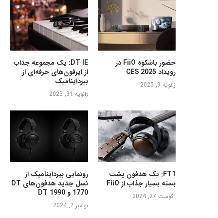
حضور باشکوه FiiO در
DT IE: یک مجموعه جذاب
رویداد CES 2025
از ایرفون‌های حرفه‌ای از
بیرداینامیک
ژانویه 9, 2025
ژانویه 31, 2025
FT1: یک هدفون پشت
رونمایی بیرداینامیک از
بسته بسیار جذاب از FiiO
نسل جدید هدفون‌های DT
1770 و DT 1990
آگوست 27, 2024
نوامبر 2, 2024