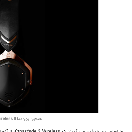
هدفون وی-مدا Crossfade Wireless II
طراحان این هدفو