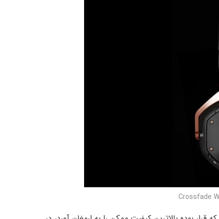
ن می گویند که Crossfade 2 Wireless، از آنجا که قرار بوده بالاترین کیفیت ممکن را به ارمغان آورد، در