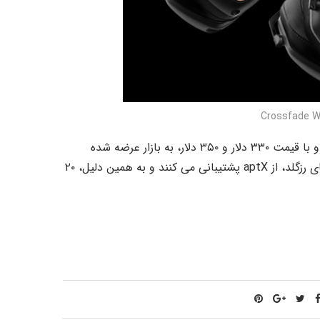
Crossfade 2 Wireless، در رنگهای سیاه مات، سفید مات و رزگلد و با قیمت ۳۳۰ دلار و ۳۵۰ دلار، به بازار عرضه شده
است. نکته مهم درباره رنگ این محصول اینست که تنها هدفون های رزگلد، از aptX پشتیبانی می کنند و به همین دلیل، ۲۰