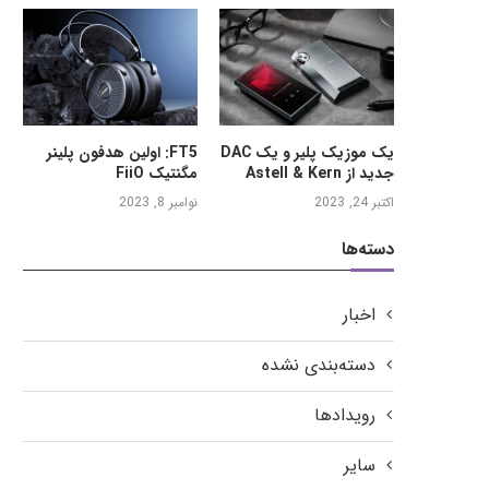
یک موزیک پلیر و یک DAC
FT5: اولین هدفون پلینر
جدید از Astell & Kern
مگنتیک FiiO
اکتبر 24, 2023
نوامبر 8, 2023
دسته‌ها
اخبار
دسته‌بندی نشده
رویدادها
سایر