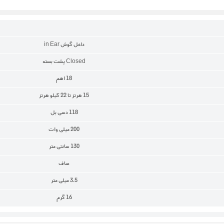
داخل گوش in Ear
Closed پشت بسته
18 اهم
15 هرتز تا 22 كيلو هرتز
118 دسی بل
200 میلی وات
130 سانتی متر
صاف
3.5 میلی متر
16 گرم