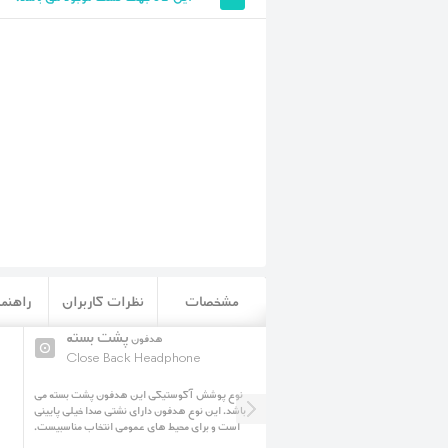
مشخصات
نظرات کاربران
راهنما
سبک وزن
پشت بسته
هدفون
هدفون
Close Back Headphone
LightWeight Headphon
فون به گونه ای بوده است که دارای وزن
نوع پوشش آکوستیکی این هدفون پشت بسته می
 برای استفاده طولانی مدت مناسب گردد.
باشد. این نوع هدفون دارای نشتی صدا خیلی پایینی
است و برای محیط های عمومی انتخاب مناسبیست.