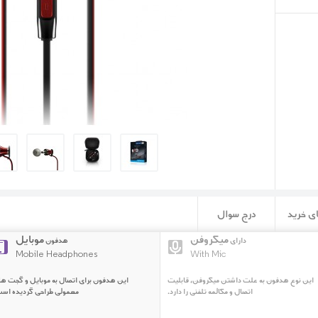
ی خرید
درج سوال
میکروفن
موبایل
دارای
هدفون
Mobile Headphones
With Mic
این نوع هدفون به علت داشتن میکروفن، قابلیت
این هدفون برای اتصال به موبایل و گجت ه
اتصال و مکالمه تلفنی را دارد.
معمولی طراحی گردیده است