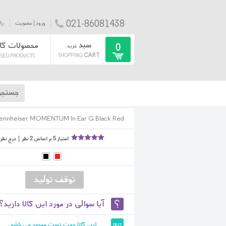
021-86081438
ورود | عضویت
را
سبد
محصولات کا
0
خرید
CART
SHOPPING
SED PRODUCTS
ennheiser MOMENTUM In Ear G Black Red
امتیاز
5
بر اساس
2
نظر
|
درج نظر
آیا سوالی در مورد این کالا دارید؟
این کالا جهت تست موجود می باشد.