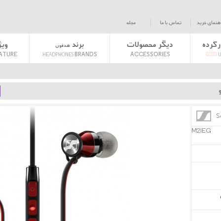
هنمای خرید
تماس با ما
مجله
رکرده
دیگر محصولات
برند
وی
هدفون
›
Ear G Black Red M2IEG
ATURE
BRANDS
ACCESSORIES
HEADPHONES
U
S
M2IEG