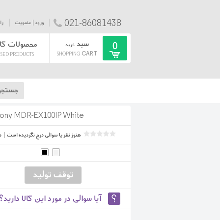
021-86081438
ورود | عضویت
را
سبد
محصولات کا
0
خرید
CART
SHOPPING
SED PRODUCTS
ony MDR-EX100IP White
هنوز نظر یا سوالی درج نگردیده است
|
د
آیا سوالی در مورد این کالا دارید؟