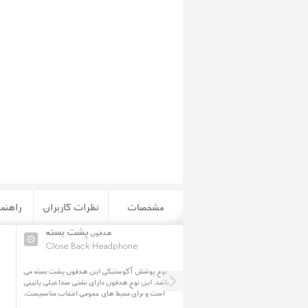
مشخصات
نظرات کاربران
راهنما
سبک وزن
پشت بسته
هدفون
هدفون
Close Back Headphone
LightWeight Headphon
فون به گونه ای بوده است که دارای وزن
نوع پوشش آکوستیکی این هدفون پشت بسته می
 برای استفاده طولانی مدت مناسب گردد.
باشد. این نوع هدفون دارای نشتی صدا خیلی پایینی
است و برای محیط های عمومی انتخاب مناسبیست.