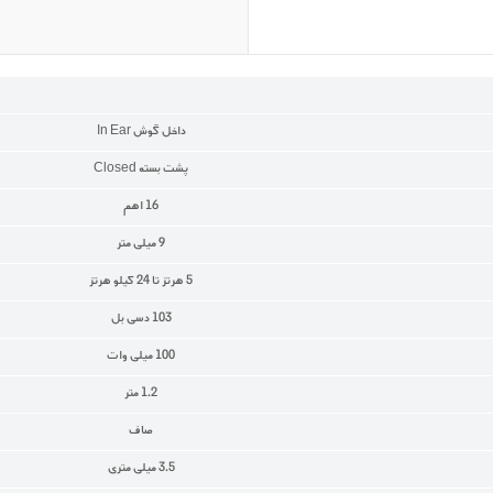
داخل گوش In Ear
پشت بسته Closed
16 اهم
9 میلی متر
5 هرتز تا 24 کیلو هرتز
103 دسی بل
100 میلی وات
1.2 متر
صاف
3.5 میلی متری