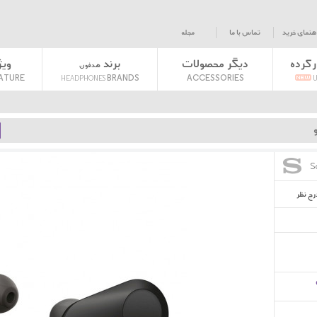
هنمای خرید
تماس با ما
مجله
رکرده
دیگر محصولات
برند
وی
هدفون
›
F-1000XM3 Truly Wireless Black
ATURE
BRANDS
ACCESSORIES
HEADPHONES
U
S
رج نظر