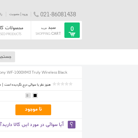
021-86081438
ورود | عضویت
را
سبد
محصولات کا
0
خرید
CART
SHOPPING
SED PRODUCTS
ony WF-1000XM3 Truly Wireless Black
هنوز نظر یا سوالی درج نگردیده است
|
د
آیا سوالی در مورد این کالا دارید؟