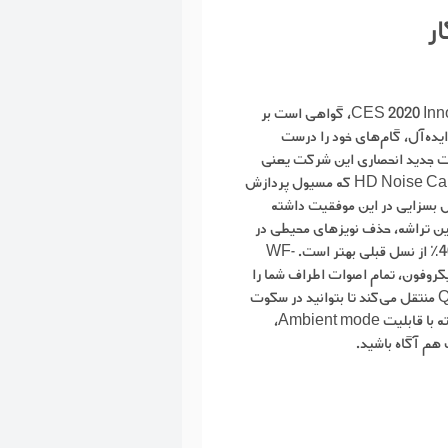
ر
دریافت جایزه CES 2020 Innovation Award، گواهی است بر
یده‌آل، گام‌های خود را درست
ست جدید انحصاری این شرکت یعنی
HD Noise Cancelling Processor QN1e که مسئول پردازش
 بسزایی در این موفقیت داشته
ن تراشه، حذف نویزهای محیطی در
نسل سوم WF-1000X، حدود ۴۰٪ از نسل قبلی بهتر است. WF-
چهار میکروفون، تمام اصوات اطراف شما را
دریافت و برای پردازش به QN1e منتقل می‌کند تا بتوانید در سکوت
مطلق از موسیقی لذت ببرید. البته با قابلیت Ambient mode،
 هم آگاه باشید.