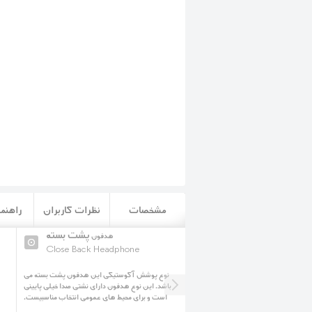
مشخصات
نظرات کاربران
راهنما
اتصال بلوتوث
پشت بسته
قابلیت
هدفون
Close Back Headphone
Bluetooth connectivity
ابلیت اتصال بلوتوث را داراست و با هر
نوع پوشش آکوستیکی این هدفون پشت بسته می
 قابلیت را داشته باشد سازگار می باشد.
باشد. این نوع هدفون دارای نشتی صدا خیلی پایینی
است و برای محیط های عمومی انتخاب مناسبیست.