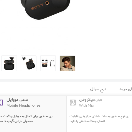
ی خرید
درج سوال
میکروفن
موبایل
دارای
هدفون
Mobile Headphones
With Mic
این نوع هدفون به علت داشتن میکروفن، قابلیت
این هدفون برای اتصال به موبایل و گجت ه
اتصال و مکالمه تلفنی را دارد.
معمولی طراحی گردیده است