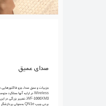
صدای عمیق
Wireless در ارائه آنها عملکرد م
WF-1000XM3، تغییر بزرگی د