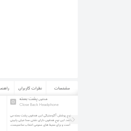
مشخصات
نظرات کاربران
راهنما
بازی یا گیمینگ
پشت بسته
هدفون
هدفون
Close Back Headphone
Gaming Headphone
ر دسته بندی گیمینگ و بازی قرار دارد و
نوع پوشش آکوستیکی این هدفون پشت بسته می
ای صدایی با هیجان و حجم صدای بالاست.
باشد. این نوع هدفون دارای نشتی صدا خیلی پایینی
است و برای محیط های عمومی انتخاب مناسبیست.