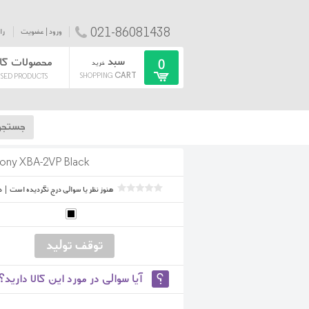
021-86081438
ورود | عضویت
را
سبد
محصولات کا
0
خرید
CART
SHOPPING
SED PRODUCTS
ony XBA-2VP Black
هنوز نظر یا سوالی درج نگردیده است
|
د
آیا سوالی در مورد این کالا دارید؟