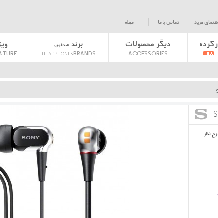
هنمای خرید
تماس با ما
مجله
رکرده
دیگر محصولات
برند
وی
هدفون
›
BA-2VP Black
ATURE
BRANDS
ACCESSORIES
HEADPHONES
U
S
رج نظر