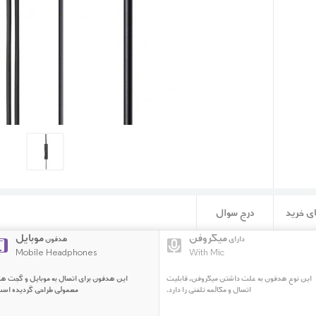
ی خرید
درج سوال
میکروفن
موبایل
دارای
هدفون
Mobile Headphones
With Mic
این نوع هدفون به علت داشتن میکروفن، قابلیت
این هدفون برای اتصال به موبایل و گجت ه
اتصال و مکالمه تلفنی را دارد.
معمولی طراحی گردیده است