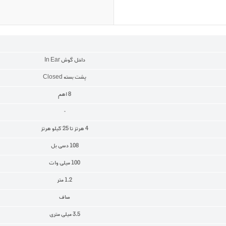
داخل گوش In Ear
پشت بسته Closed
8 اهم
-
4 هرتز تا 25 کیلو هرتز
108 دسی بل
100 میلی وات
1.2 متر
صاف
3.5 میلی متری