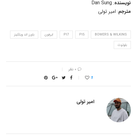
نویسنده
: Dan Sung
مترجم
: امیر تولی
BOWERS & WILKINS
PI5
PI7
ایرفون
باورز اند ویلکینز
بلوتوث
۰ نظر
1
امیر تولی