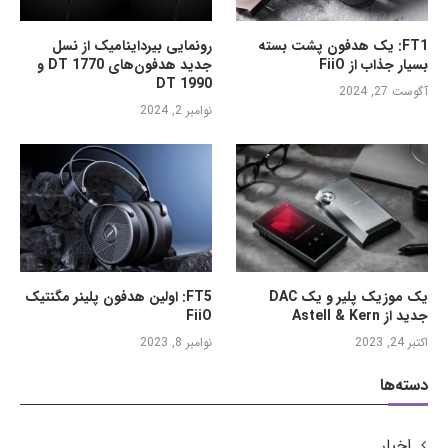
FT1: یک هدفون پشت بسته
رونمایی بیرداینامیک از نسل
بسیار جذاب از FiiO
جدید هدفون‌های DT 1770 و
DT 1990
آگوست 27, 2024
نوامبر 2, 2024
یک موزیک پلیر و یک DAC
FT5: اولین هدفون پلینر مگنتیک
جدید از Astell & Kern
FiiO
اکتبر 24, 2023
نوامبر 8, 2023
دسته‌ها
اخبار