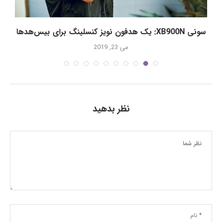
سونی XB900N: یک هدفون نویز کنسلینگ برای بیس‌هدها
می 23, 2019
نظر بدهید