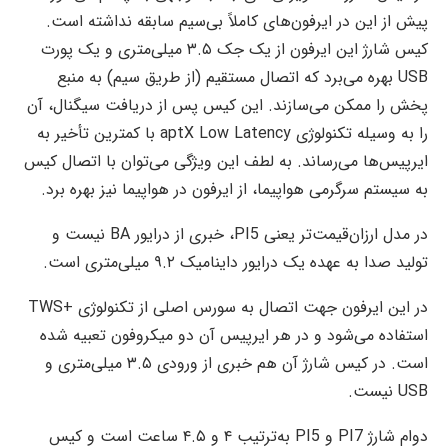
پیش از این در ایرفون‌های کاملاً بی‌سیم سابقه نداشته است.
کیس شارژ این ایرفون از یک جک ۳.۵ میلی‌متری و یک پورت
USB بهره می‌برد که اتصال مستقیم (از طریق سیم) به منبع
پخش را ممکن می‌سازند. این کیس پس از دریافت سیگنال، آن
را به وسیله تکنولوژی aptX Low Latency با کمترین تأخیر به
ایرپیس‌ها می‌رساند. به لطف این ویژگی می‌توان با اتصال کیس
به سیستم سرگرمی هواپیما، از ایرفون در هواپیما نیز بهره برد.
در مدل ارزان‌قیمت‌تر یعنی PI5، خبری از درایور BA نیست و
تولید صدا به عهده یک درایور داینامیک ۹.۲ میلی‌متری است.
در این ایرفون جهت اتصال به سورس اصلی از تکنولوژی +TWS
استفاده می‌شود و در هر ایرپیس آن دو میکروفون تعبیه شده
است. در کیس شارژ آن هم خبری از ورودی ۳.۵ میلی‌متری و
USB نیست.
دوام شارژ PI7 و PI5 به‌ترتیب ۴ و ۴.۵ ساعت است و کیس