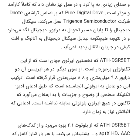
و صدای زیادی به پا کرد و در عمل نیز نشان داد که کاملاً کارآمد
و موثر است. Pure Digital Drive که بر اساس تراشه‌ی Dnote
شرکت Trigence Semiconductor عمل می‌کند، سیگنال
دیجیتال را تا پایان مسیر تحویل به درایور، دیجیتال نگه می‌دارد
و در نتیجه هیچگونه تبدیل سیگنال دیجیتال به آنالوگ و افت
کیفی در جریان انتقال پدید نمی‌آید.
ATH-DSR5BT که نخستین ایرفون جهان است که از این
تکنولوژی برخوردار است. از سوی دیگر، در هر ایرپیس آن دو
درایور ۹.۸ میلی‌متری و ۸.۸ میلی‌متری
قرار گرفته است
. ترکیب
این دو عامل به ایرفونی انجامیده است که طبق ادعای آدیو-
تکنیکا، سطحی از وضوح و جزییات را به ارمغان می‌آورد که
تاکنون در هیچ ایرفون بلوتوثی سابقه نداشته است. ادعایی که
اثباتش نیاز به زمان دارد.
ATH-DSR5BT که از بلوتوث ۴.۱ بهره می‌برد و از کدک‌های
aptX HD، AAC و … پشتیبانی می‌کند، با هر بار شارژ کامل که