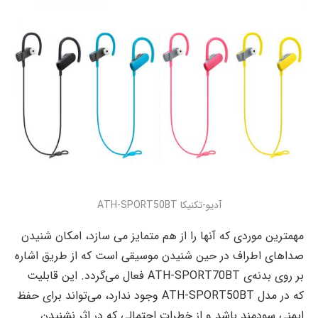
آدیو-تکنیکا ATH-SPORT50BT
مهمترین موردی که آنها را از هم متمایز می سازد، امکان شنیدن
صداهای اطراف در حین شنیدن موسیقی است که از طریق اشاره
بر روی بدنه‌ی ATH-SPORT70BT فعال می‌گردد. این قابلیت
که در مدل ATH-SPORT50BT وجود ندارد، می‌تواند برای حفظ
ایمنی سودمند باشد و از خطرات احتمالی که در اثر نشنیدن