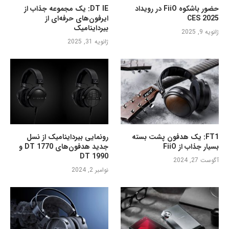
حضور باشکوه FiiO در رویداد
DT IE: یک مجموعه جذاب از
CES 2025
ایرفون‌های حرفه‌ای از
بیرداینامیک
ژانویه 9, 2025
ژانویه 31, 2025
FT1: یک هدفون پشت بسته
رونمایی بیرداینامیک از نسل
بسیار جذاب از FiiO
جدید هدفون‌های DT 1770 و
DT 1990
آگوست 27, 2024
نوامبر 2, 2024