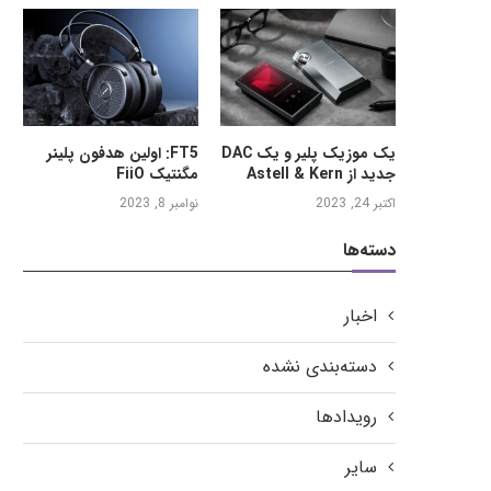
یک موزیک پلیر و یک DAC
FT5: اولین هدفون پلینر
جدید از Astell & Kern
مگنتیک FiiO
اکتبر 24, 2023
نوامبر 8, 2023
دسته‌ها
اخبار
دسته‌بندی نشده
رویدادها
سایر