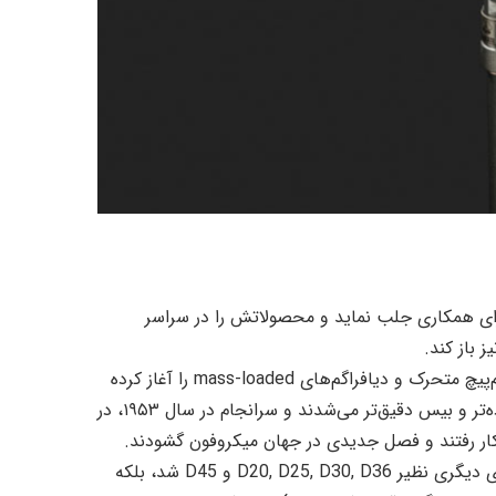
پنجاه میلادی، AKG موفق شد نظر Siemens/WSW را برای همکاری جلب نماید و محصولاتش را در سراسر
 باز کند.
به علاوه، گوریکه چند سالی بود که کار بر روی ترانسدیوسرهای سیم‌پیچ متحرک و دیافراگم‌های mass-loaded را آغاز کرده
بود. مواردی که موجب صدایی کنترل‌شده‌تر، با رنج فرکانسی گسترده‌تر و بیس دقیق‌تر می‌شدند و سرانجام در سال ۱۹۵۳، در
موفقیت چشمگیر این میکروفون، نه تنها موجب خلق میکروفون‌های دیگری نظیر D20, D25, D30, D36 و D45 شد، بلکه