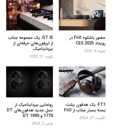
حضور باشکوه FiiO در
DT IE: یک مجموعه جذاب
رویداد CES 2025
از ایرفون‌های حرفه‌ای از
بیرداینامیک
ژانویه 9, 2025
ژانویه 31, 2025
FT1: یک هدفون پشت
رونمایی بیرداینامیک از
بسته بسیار جذاب از FiiO
نسل جدید هدفون‌های DT
1770 و DT 1990
آگوست 27, 2024
نوامبر 2, 2024