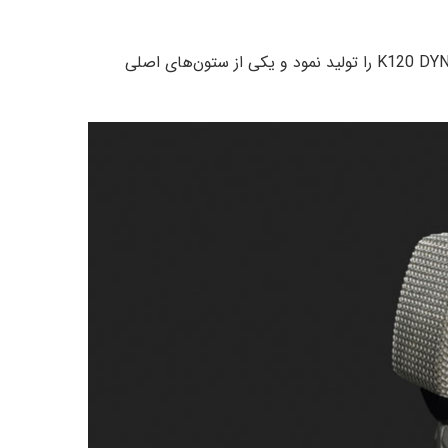
دو سال بعد، در سال ۱۹۴۹، AKG نخستین هدفون خود یعنی مدل K120 DYN را تولید نمود و یکی از ستون‌های اصلی