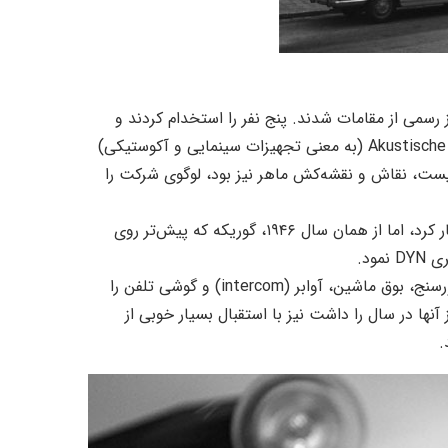
۱۹، آنها موفق به اخذ مجوز رسمی از مقامات شدند. پنج نفر را استخدام کردند و
دفتر و کارخانه‌ی خودشان با نام Akustische und Kino-Geräte Gesellschaft (به معنی تجهیزات سینمایی و آکوستیکی)
یست، نقاش و نقشه‌کش ماهر نیز بود، لوگوی شرکت را
با آنکه AKG، چند ماه بعد، در سال ۱۹۴۷ به صورت رسمی آغاز به کار کرد، اما از همان سال ۱۹۴۶، گوریکه که پیش‌تر روی
ود.
در همان سال نخست کار، آنها طیف گسترده‌ای از تجهیزات نظیر نورسنج، بوق ماشین، آوابر (intercom) و گوشی تلفن را
 میکروفون‌های DYN‌ که شرکت توان تولید ۵۰۰ عدد از آنها در سال را داشت نیز با استقبال بسیار خوبی از
.