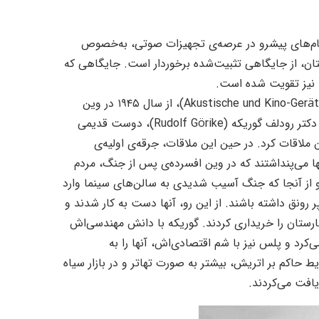
اش، همواره یکی از نام‌های پیشرو در عرصه‌ی تجهیزات صوتی، به‌خصوص
، از جایگاهی تثبیت‌شده برخوردار است. جایگاهی که
ا نیز تقویت شده است.
داستان کمپانی اتریشی AKG Acoustics (مخفف Akustische und Kino-Geräte Gesellschaft)، از سال ۱۹۴۵ در وین
جنگ‌زده و نیمه‌ویران آغاز شد. زمانی که مهندس فیزیک‌دان جوان، دکتر رودلف گوریکه (Rudolf Görike)، دوست قدیمی
ر را در خیابان‌های وین ملاقات کرد. در حین این ملاقات، جرقه‌ی اولیه‌ی
 می‌پنداشتند که در وین افسرده‌ی پس از جنگ، مردم
 و از آنجا که جنگ آسیب شدیدی به سالن‌های سینما وارد
پر رونق داشته باشند. از این رو، آنها دست به کار شدند و
ستان را خریداری کردند. گوریکه با دانش مهندسی‌اش
کرد و پلس نیز با شم اقتصادی‌اش، آنها را به
 حاکم بر اتریش، بیشتر به صورت تهاتر و در بازار سیاه
یافت می‌کردند.